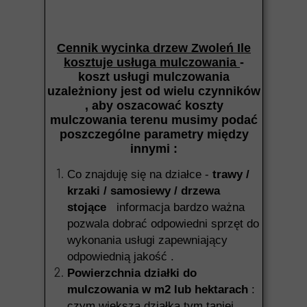
Cennik wycinka drzew Zwoleń Ile
kosztuje usługa mulczowania
-
koszt usługi mulczowania
uzależniony jest od wielu czynników
, aby oszacować koszty
mulczowania terenu musimy podać
poszczególne parametry między
innymi :
Co znajduję się na działce -
trawy /
krzaki / samosiewy / drzewa
stojące
informacja bardzo ważna
pozwala dobrać odpowiedni sprzęt do
wykonania usługi zapewniający
odpowiednią jakość .
Powierzchnia działki do
mulczowania w m2 lub hektarach
:
czym większa działka tym taniej