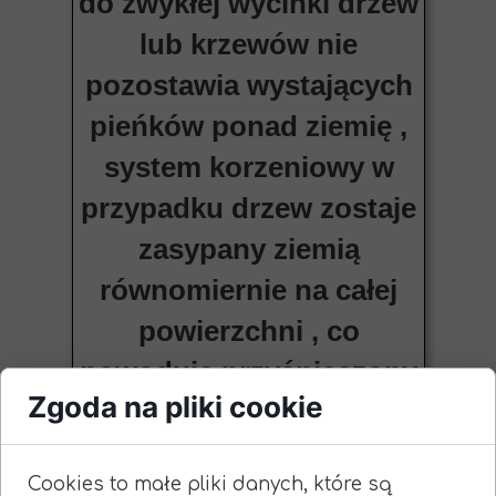
do zwykłej wycinki drzew
lub krzewów nie
pozostawia wystających
pieńków ponad ziemię ,
system korzeniowy w
przypadku drzew zostaje
zasypany ziemią
równomiernie na całej
powierzchni , co
powoduje przyśpieszony
Zgoda na pliki cookie
proces gnilny i pieńki
drzew rozkładają się
Cookies to małe pliki danych, które są
samoczynnie . W