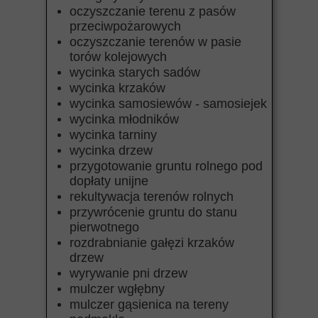
oczyszczanie terenu z pasów
przeciwpożarowych
oczyszczanie terenów w pasie
torów kolejowych
wycinka starych sadów
wycinka krzaków
wycinka samosiewów - samosiejek
wycinka młodników
wycinka tarniny
wycinka drzew
przygotowanie gruntu rolnego pod
dopłaty unijne
rekultywacja terenów rolnych
przywrócenie gruntu do stanu
pierwotnego
rozdrabnianie gałęzi krzaków
drzew
wyrywanie pni drzew
mulczer wgłębny
mulczer gąsienica na tereny