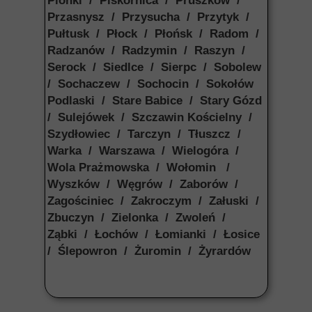
Pionki / Piskornica / Pruszków /
Przasnysz / Przysucha / Przytyk /
Pułtusk / Płock / Płońsk / Radom /
Radzanów / Radzymin / Raszyn /
Serock / Siedlce / Sierpc / Sobolew
/ Sochaczew / Sochocin / Sokołów
Podlaski / Stare Babice / Stary Gózd
/ Sulejówek / Szczawin Kościelny /
Szydłowiec / Tarczyn / Tłuszcz /
Warka / Warszawa / Wielogóra /
Wola Prażmowska / Wołomin /
Wyszków / Węgrów / Zaborów /
Zagościniec / Zakroczym / Załuski /
Zbuczyn / Zielonka / Zwoleń /
Ząbki / Łochów / Łomianki / Łosice
/ Ślepowron / Żuromin / Żyrardów