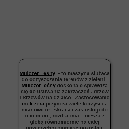
Mulczer Leśny
- to maszyna służąca
do oczyszczania terenów z zieleni .
Mulczer leśny
doskonale sprawdza
się do usuwania zakrzaczeń , drzew
i krzewów na działce . Zastosowanie
mulczera
przynosi wiele korzyści a
mianowicie : skraca czas usługi do
minimum , rozdrabnia i miesza z
glebą równomiernie na całej
powierzchni biomasę pozostaje