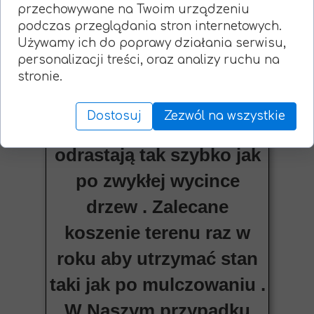
przechowywane na Twoim urządzeniu
przypadku zakrzaczeń i
podczas przeglądania stron internetowych.
Używamy ich do poprawy działania serwisu,
małych samosiewów nie
personalizacji treści, oraz analizy ruchu na
martwimy się o pieńki w
stronie.
ziemi ponieważ zostają
Dostosuj
Zezwól na wszystkie
zmieszane z glebą i nie
odrastają tak szybko jak
po zwykłej wycince
drzew . Zalecane
koszenie terenu raz w
roku aby utrzymać stan
taki jak po mulczowaniu .
W Naszym przypadku