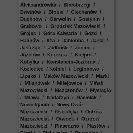
Aleksandrówka / Białobrzegi /
Brwinów / Błonie / Ciechanów /
Duchnów / Garwolin / Gostynin /
Grabowo / Grodzisk Mazowiecki /
Grójec / Góra Kalwaria / Gózd /
Halinów / Iłża / Jabłonna / Janki /
Jastrząb / Jedlińsk / Joniec /
Józefów / Karczew / Kiełpin /
Kobyłka / Konstancin-Jeziorna /
Kozienice / Kołbiel / Legionowo /
Lipsko / Maków Mazowiecki / Marki
/ Milanówek / Milejowice / Mińsk
Mazowiecki / Mszczonów / Mysiadło
/ Mława / Nadarzyn / Nasielsk /
Nowe Iganie / Nowy Dwór
Mazowiecki / Ostrołęka / Ostrów
Mazowiecka / Otwock / Ożarów
Mazowiecki / Piaseczno / Piastów /