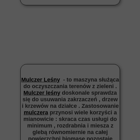
Mulczer Leśny
- to maszyna służąca
do oczyszczania terenów z zieleni .
Mulczer leśny
doskonale sprawdza
się do usuwania zakrzaczeń , drzew
i krzewów na działce . Zastosowanie
mulczera
przynosi wiele korzyści a
mianowicie : skraca czas usługi do
minimum , rozdrabnia i miesza z
glebą równomiernie na całej
powierzchni biomasę pozostaje