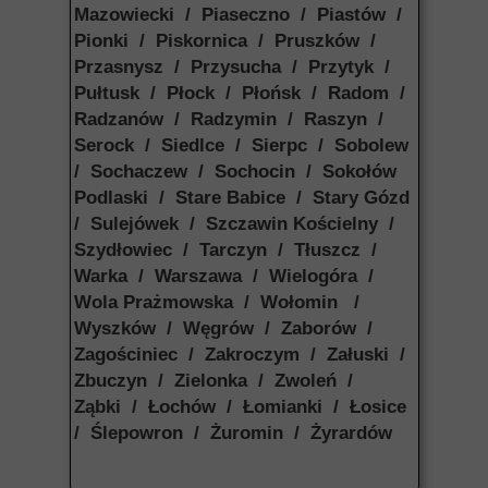
Mazowiecki / Piaseczno / Piastów /
Pionki / Piskornica / Pruszków /
Przasnysz / Przysucha / Przytyk /
Pułtusk / Płock / Płońsk / Radom /
Radzanów / Radzymin / Raszyn /
Serock / Siedlce / Sierpc / Sobolew
/ Sochaczew / Sochocin / Sokołów
Podlaski / Stare Babice / Stary Gózd
/ Sulejówek / Szczawin Kościelny /
Szydłowiec / Tarczyn / Tłuszcz /
Warka / Warszawa / Wielogóra /
Wola Prażmowska / Wołomin /
Wyszków / Węgrów / Zaborów /
Zagościniec / Zakroczym / Załuski /
Zbuczyn / Zielonka / Zwoleń /
Ząbki / Łochów / Łomianki / Łosice
/ Ślepowron / Żuromin / Żyrardów