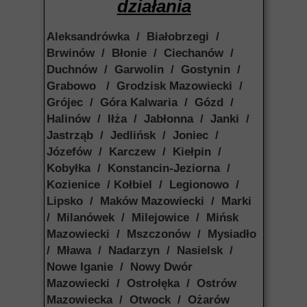
działania
Aleksandrówka / Białobrzegi /
Brwinów / Błonie / Ciechanów /
Duchnów / Garwolin / Gostynin /
Grabowo / Grodzisk Mazowiecki /
Grójec / Góra Kalwaria / Gózd /
Halinów / Iłża / Jabłonna / Janki /
Jastrząb / Jedlińsk / Joniec /
Józefów / Karczew / Kiełpin /
Kobyłka / Konstancin-Jeziorna /
Kozienice / Kołbiel / Legionowo /
Lipsko / Maków Mazowiecki / Marki
/ Milanówek / Milejowice / Mińsk
Mazowiecki / Mszczonów / Mysiadło
/ Mława / Nadarzyn / Nasielsk /
Nowe Iganie / Nowy Dwór
Mazowiecki / Ostrołęka / Ostrów
Mazowiecka / Otwock / Ożarów