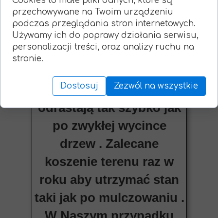
Cookies to małe pliki danych, które są
przechowywane na Twoim urządzeniu
przypadku zakrzaczeń i
podczas przeglądania stron internetowych.
małych samosiewów nie
Używamy ich do poprawy działania serwisu,
personalizacji treści, oraz analizy ruchu na
martwimy się o pieńki w
stronie.
ziemi ponieważ zostają
Dostosuj
Zezwól na wszystkie
zmieszane z glebą i nie
odrastają tak szybko jak
po zwykłej wycince
drzew . Zalecane
koszenie terenu raz w
roku aby utrzymać stan
taki jak po mulczowaniu .
W Naszym przypadku