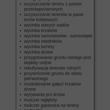
oczyszczanie terenu z pasów
przeciwpożarowych
oczyszczanie terenów w pasie
torów kolejowych
wycinka starych sadów
wycinka krzaków
wycinka samosiewów - samosiejek
wycinka młodników
wycinka tarniny
wycinka drzew
przygotowanie gruntu rolnego pod
dopłaty unijne
rekultywacja terenów rolnych
przywrócenie gruntu do stanu
pierwotnego
rozdrabnianie gałęzi krzaków
drzew
wyrywanie pni drzew
mulczer wgłębny
mulczer gąsienica na tereny