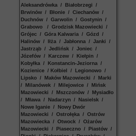
Aleksandrówka / Białobrzegi /
Brwinów / Błonie / Ciechanów /
Duchnów / Garwolin / Gostynin /
Grabowo / Grodzisk Mazowiecki /
Grójec / Góra Kalwaria / Gózd /
Halinów / Iłża / Jabłonna / Janki /
Jastrząb / Jedlińsk / Joniec /
Józefów / Karczew / Kiełpin /
Kobyłka / Konstancin-Jeziorna /
Kozienice / Kołbiel / Legionowo /
Lipsko / Maków Mazowiecki / Marki
/ Milanówek / Milejowice / Mińsk
Mazowiecki / Mszczonów / Mysiadło
/ Mława / Nadarzyn / Nasielsk /
Nowe Iganie / Nowy Dwór
Mazowiecki / Ostrołęka / Ostrów
Mazowiecka / Otwock / Ożarów
Mazowiecki / Piaseczno / Piastów /