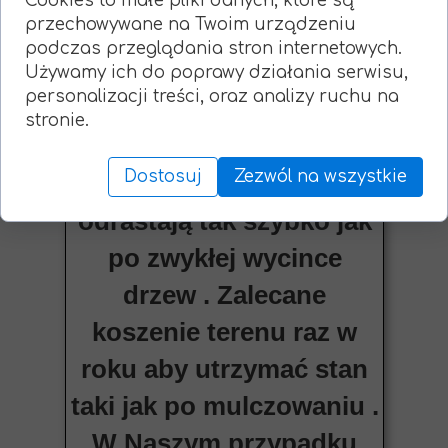
Cookies to małe pliki danych, które są
przechowywane na Twoim urządzeniu
przypadku zakrzaczeń i
podczas przeglądania stron internetowych.
małych samosiewów nie
Używamy ich do poprawy działania serwisu,
personalizacji treści, oraz analizy ruchu na
martwimy się o pieńki w
stronie.
ziemi ponieważ zostają
Dostosuj
Zezwól na wszystkie
zmieszane z glebą i nie
odrastają tak szybko jak
po zwykłej wycince
drzew . Zalecane
koszenie terenu raz w
roku aby utrzymać stan
taki jak po mulczowaniu .
W Naszym przypadku