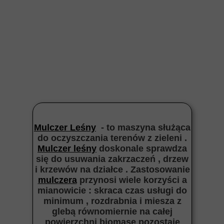
Mulczer Leśny
- to maszyna służąca
do oczyszczania terenów z zieleni .
Mulczer leśny
doskonale sprawdza
się do usuwania zakrzaczeń , drzew
i krzewów na działce . Zastosowanie
mulczera
przynosi wiele korzyści a
mianowicie : skraca czas usługi do
minimum , rozdrabnia i miesza z
glebą równomiernie na całej
powierzchni biomasę pozostaje