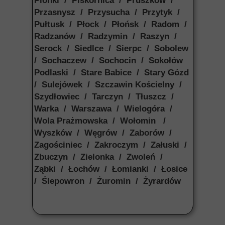
Pionki / Piskornica / Pruszków /
Przasnysz / Przysucha / Przytyk /
Pułtusk / Płock / Płońsk / Radom /
Radzanów / Radzymin / Raszyn /
Serock / Siedlce / Sierpc / Sobolew
/ Sochaczew / Sochocin / Sokołów
Podlaski / Stare Babice / Stary Gózd
/ Sulejówek / Szczawin Kościelny /
Szydłowiec / Tarczyn / Tłuszcz /
Warka / Warszawa / Wielogóra /
Wola Prażmowska / Wołomin /
Wyszków / Węgrów / Zaborów /
Zagościniec / Zakroczym / Załuski /
Zbuczyn / Zielonka / Zwoleń /
Ząbki / Łochów / Łomianki / Łosice
/ Ślepowron / Żuromin / Żyrardów