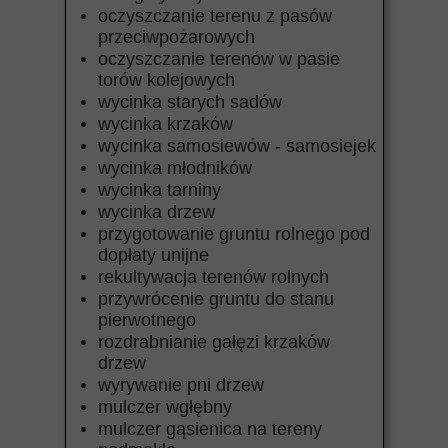
oczyszczanie terenu z pasów
przeciwpożarowych
oczyszczanie terenów w pasie
torów kolejowych
wycinka starych sadów
wycinka krzaków
wycinka samosiewów - samosiejek
wycinka młodników
wycinka tarniny
wycinka drzew
przygotowanie gruntu rolnego pod
dopłaty unijne
rekultywacja terenów rolnych
przywrócenie gruntu do stanu
pierwotnego
rozdrabnianie gałęzi krzaków
drzew
wyrywanie pni drzew
mulczer wgłębny
mulczer gąsienica na tereny