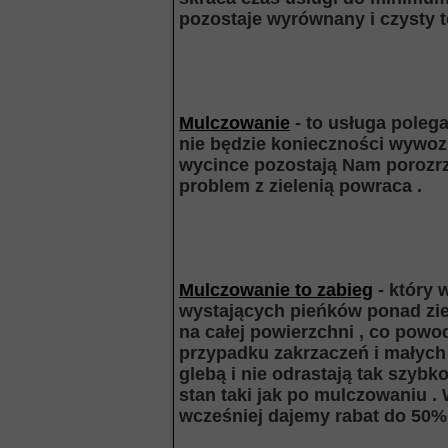
pozostaje wyrównany i czysty t
Mulczowanie
- to usługa polega
nie będzie konieczności wywozu 
wycince pozostają Nam porozrz
problem z zielenią powraca .
Mulczowanie to zabieg
- który 
wystających pieńków ponad zie
na całej powierzchni , co powo
przypadku zakrzaczeń i małych
glebą i nie odrastają tak szyb
stan taki jak po mulczowaniu .
wcześniej dajemy rabat do 50%