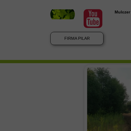
Mulczer
Mulczer
Mulczow
FIRMA PILAR
Mulczer
Wycinka
Mulczer
Wycinka
Wycinka
Koszenie
Karczow