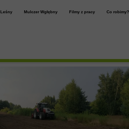
 Leśny
Mulczer Wgłębny
Filmy z pracy
Co robimy
 Leśny wynajem
Przywrócenie gruntu do stanu pierwotnego
anie działki
Rekultywacja terenu
 Leśny Mazowieckie
Frezowanie pni drzew
 drzew
Likwidacja plantacji
 leśny usługi
 samosiejek
 drzew na działce
 zarośli
anie działki pod budowę domu