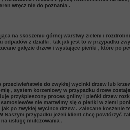
eren wręcz nie do poznania .
jąca na skoszeniu górnej warstwy zieleni i rozdrobni
odpadów z działki , tak jak jest to w przypadku zwy
ucane gałęzie drzew i wystające pieńki , które po 
w przeciwieństwie do zwykłej wycinki drzew lub krz
mię , system korzeniowy w przypadku drzew zostaj
duje przyśpieszony proces gnilny i pieńki drzew roz
 samosiewów nie martwimy się o pieńki w ziemi pon
ko jak po zwykłej wycince drzew . Zalecane koszenie 
 W Naszym przypadku jeżeli klient chcę powtórzyć z
 na usługę mulczowania .