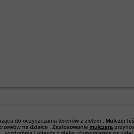
żąca do oczyszczania terenów z zieleni .
Mulczer le
 krzewów na działce . Zastosowanie
mulczera
przynosi
, rozdrabnia i miesza z glebą równomiernie na całe