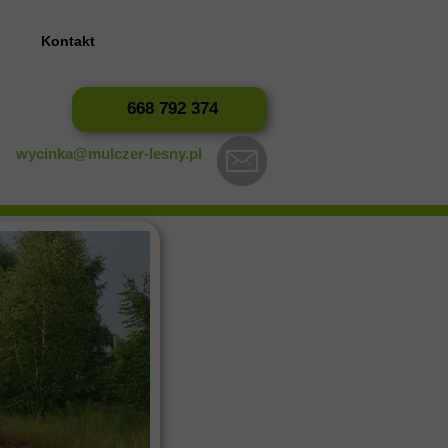
?
Kontakt
668 792 374
wycinka@mulczer-lesny.pl