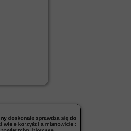
śny
doskonale sprawdza się do
 wiele korzyści a mianowicie :
j powierzchni biomasę