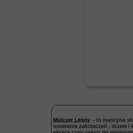
Mulczer Leśny
- to maszyna słu
usuwania zakrzaczeń , drzew i
skraca czas usługi do minimum 