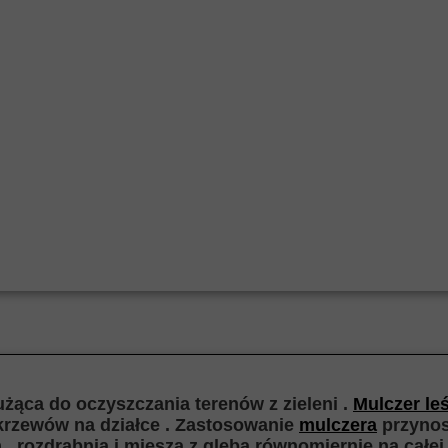
żąca do oczyszczania terenów z zieleni .
Mulczer le
 krzewów na działce . Zastosowanie
mulczera
przynosi
, rozdrabnia i miesza z glebą równomiernie na całe