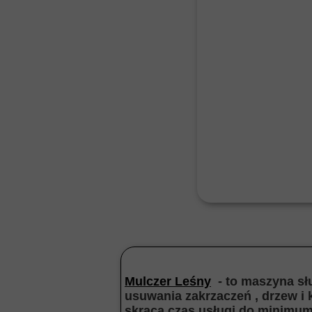
Mulczer Leśny
- to maszyna słu
usuwania zakrzaczeń , drzew i
skraca czas usługi do minimum 