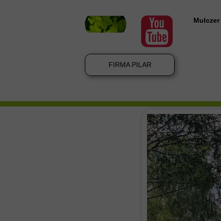
Mulczer
Mulczer
Mulczow
FIRMA PILAR
Mulczer
Wycinka
Mulczer
Wycinka
Wycinka
Koszenie
Karczow