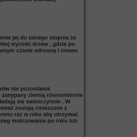
enie jej do takiego stopnia że
kłej wycinki drzew , gdzie po
pewnym czasie odrosną i znowu
ewów nie pozostawia
e zasypany ziemią równomiernie
kładają się samoczynnie . W
ieważ zostają zmieszane z
terenu raz w roku aby utrzymać
abieg mulczowania po roku lub