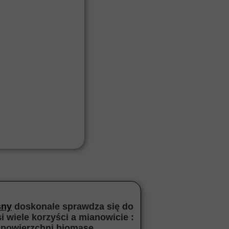
śny
doskonale sprawdza się do
 wiele korzyści a mianowicie :
j powierzchni biomasę