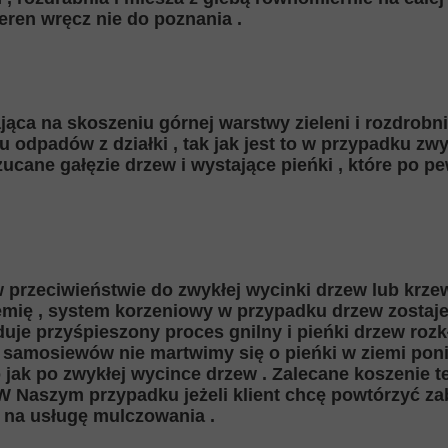
eren wręcz nie do poznania .
jąca na skoszeniu górnej warstwy zieleni i rozdrobni
odpadów z działki , tak jak jest to w przypadku zwy
ucane gałęzie drzew i wystające pieńki , które po 
w przeciwieństwie do zwykłej wycinki drzew lub krz
mię , system korzeniowy w przypadku drzew zostaj
duje przyśpieszony proces gnilny i pieńki drzew roz
 samosiewów nie martwimy się o pieńki w ziemi pon
ko jak po zwykłej wycince drzew . Zalecane koszenie 
 W Naszym przypadku jeżeli klient chcę powtórzyć z
 na usługę mulczowania .