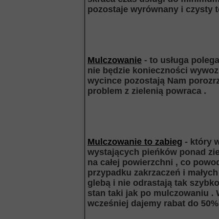
pozostaje wyrównany i czysty t
Mulczowanie
- to usługa polega
nie będzie konieczności wywozu 
wycince pozostają Nam porozrz
problem z zielenią powraca .
Mulczowanie to zabieg
- który 
wystających pieńków ponad zie
na całej powierzchni , co powo
przypadku zakrzaczeń i małych
glebą i nie odrastają tak szyb
stan taki jak po mulczowaniu .
wcześniej dajemy rabat do 50%