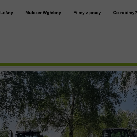
 Leśny
Mulczer Wgłębny
Filmy z pracy
Co robimy
 Leśny wynajem
Przywrócenie gruntu do stanu pierwotnego
anie działki
Rekultywacja terenu
 Leśny Mazowieckie
Frezowanie pni drzew
 drzew
Likwidacja plantacji
 leśny usługi
 samosiejek
 drzew na działce
 zarośli
anie działki pod budowę domu