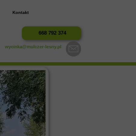
?
Kontakt
668 792 374
wycinka@mulczer-lesny.pl