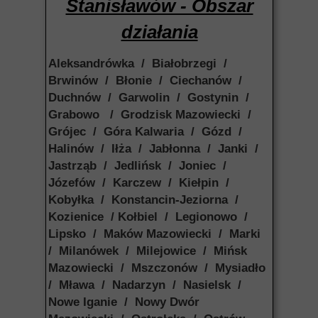
Stanisławów - Obszar
działania
Aleksandrówka / Białobrzegi /
Brwinów / Błonie / Ciechanów /
Duchnów / Garwolin / Gostynin /
Grabowo / Grodzisk Mazowiecki /
Grójec / Góra Kalwaria / Gózd /
Halinów / Iłża / Jabłonna / Janki /
Jastrząb / Jedlińsk / Joniec /
Józefów / Karczew / Kiełpin /
Kobyłka / Konstancin-Jeziorna /
Kozienice / Kołbiel / Legionowo /
Lipsko / Maków Mazowiecki / Marki
/ Milanówek / Milejowice / Mińsk
Mazowiecki / Mszczonów / Mysiadło
/ Mława / Nadarzyn / Nasielsk /
Nowe Iganie / Nowy Dwór