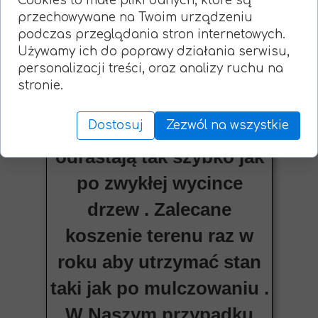
Cookies to małe pliki danych, które są
przechowywane na Twoim urządzeniu
przypadku zakrzaczeń i
podczas przeglądania stron internetowych.
małych samosiewów nie
Używamy ich do poprawy działania serwisu,
personalizacji treści, oraz analizy ruchu na
martwimy się o pieńki w
stronie.
ziemi ponieważ zostają
Dostosuj
Zezwól na wszystkie
zmieszane z glebą i nie
odrastają tak szybko jak
po zwykłej wycince
drzew . Zalecane
koszenie terenu raz w
roku aby utrzymać stan
taki jak po mulczowaniu .
W Naszym przypadku