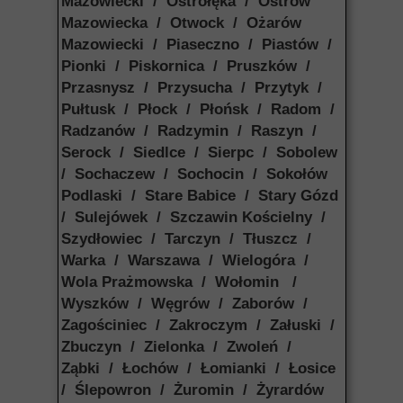
Mazowiecki / Ostrołęka / Ostrów
Mazowiecka / Otwock / Ożarów
Mazowiecki / Piaseczno / Piastów /
Pionki / Piskornica / Pruszków /
Przasnysz / Przysucha / Przytyk /
Pułtusk / Płock / Płońsk / Radom /
Radzanów / Radzymin / Raszyn /
Serock / Siedlce / Sierpc / Sobolew
/ Sochaczew / Sochocin / Sokołów
Podlaski / Stare Babice / Stary Gózd
/ Sulejówek / Szczawin Kościelny /
Szydłowiec / Tarczyn / Tłuszcz /
Warka / Warszawa / Wielogóra /
Wola Prażmowska / Wołomin /
Wyszków / Węgrów / Zaborów /
Zagościniec / Zakroczym / Załuski /
Zbuczyn / Zielonka / Zwoleń /
Ząbki / Łochów / Łomianki / Łosice
/ Ślepowron / Żuromin / Żyrardów