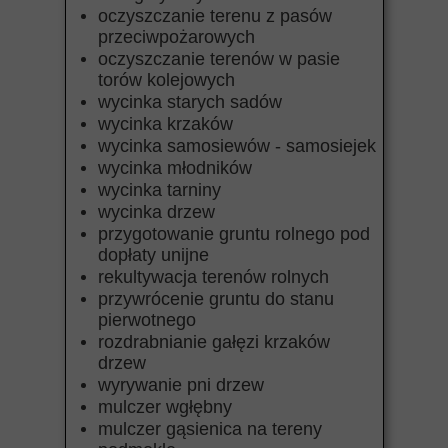
oczyszczanie terenu z pasów
przeciwpożarowych
oczyszczanie terenów w pasie
torów kolejowych
wycinka starych sadów
wycinka krzaków
wycinka samosiewów - samosiejek
wycinka młodników
wycinka tarniny
wycinka drzew
przygotowanie gruntu rolnego pod
dopłaty unijne
rekultywacja terenów rolnych
przywrócenie gruntu do stanu
pierwotnego
rozdrabnianie gałęzi krzaków
drzew
wyrywanie pni drzew
mulczer wgłębny
mulczer gąsienica na tereny