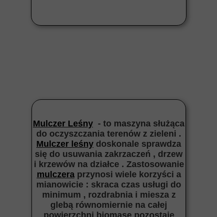
Mulczer Leśny
- to maszyna służąca
do oczyszczania terenów z zieleni .
Mulczer leśny
doskonale sprawdza
się do usuwania zakrzaczeń , drzew
i krzewów na działce . Zastosowanie
mulczera
przynosi wiele korzyści a
mianowicie : skraca czas usługi do
minimum , rozdrabnia i miesza z
glebą równomiernie na całej
powierzchni biomasę pozostaje