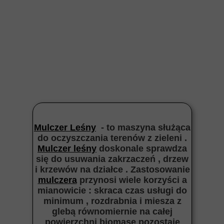
Mulczer Leśny
- to maszyna służąca
do oczyszczania terenów z zieleni .
Mulczer leśny
doskonale sprawdza
się do usuwania zakrzaczeń , drzew
i krzewów na działce . Zastosowanie
mulczera
przynosi wiele korzyści a
mianowicie : skraca czas usługi do
minimum , rozdrabnia i miesza z
glebą równomiernie na całej
powierzchni biomasę pozostaje