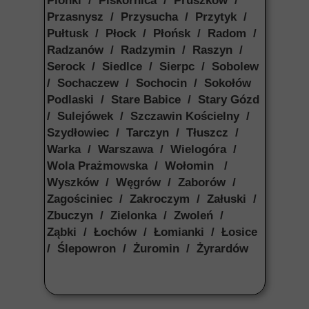
Pionki / Piskornica / Pruszków /
Przasnysz / Przysucha / Przytyk /
Pułtusk / Płock / Płońsk / Radom /
Radzanów / Radzymin / Raszyn /
Serock / Siedlce / Sierpc / Sobolew
/ Sochaczew / Sochocin / Sokołów
Podlaski / Stare Babice / Stary Gózd
/ Sulejówek / Szczawin Kościelny /
Szydłowiec / Tarczyn / Tłuszcz /
Warka / Warszawa / Wielogóra /
Wola Prażmowska / Wołomin /
Wyszków / Węgrów / Zaborów /
Zagościniec / Zakroczym / Załuski /
Zbuczyn / Zielonka / Zwoleń /
Ząbki / Łochów / Łomianki / Łosice
/ Ślepowron / Żuromin / Żyrardów