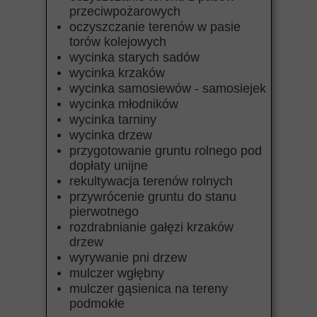
przeciwpożarowych
oczyszczanie terenów w pasie
torów kolejowych
wycinka starych sadów
wycinka krzaków
wycinka samosiewów - samosiejek
wycinka młodników
wycinka tarniny
wycinka drzew
przygotowanie gruntu rolnego pod
dopłaty unijne
rekultywacja terenów rolnych
przywrócenie gruntu do stanu
pierwotnego
rozdrabnianie gałęzi krzaków
drzew
wyrywanie pni drzew
mulczer wgłębny
mulczer gąsienica na tereny
podmokłe