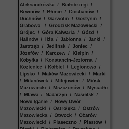
Aleksandrówka / Białobrzegi /
Brwinów / Błonie / Ciechanów /
Duchnów / Garwolin / Gostynin /
Grabowo / Grodzisk Mazowiecki /
Grójec / Góra Kalwaria / Gózd /
Halinów / Iłża / Jabłonna / Janki /
Jastrząb / Jedlińsk / Joniec /
Józefów / Karczew / Kiełpin /
Kobyłka / Konstancin-Jeziorna /
Kozienice / Kołbiel / Legionowo /
Lipsko / Maków Mazowiecki / Marki
/ Milanówek / Milejowice / Mińsk
Mazowiecki / Mszczonów / Mysiadło
/ Mława / Nadarzyn / Nasielsk /
Nowe Iganie / Nowy Dwór
Mazowiecki / Ostrołęka / Ostrów
Mazowiecka / Otwock / Ożarów
Mazowiecki / Piaseczno / Piastów /