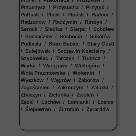
Pionki / Piskornica / Pruszków /
Przasnysz / Przysucha / Przytyk /
Pułtusk / Płock / Płońsk / Radom /
Radzanów / Radzymin / Raszyn /
Serock / Siedlce / Sierpc / Sobolew
/ Sochaczew / Sochocin / Sokołów
Podlaski / Stare Babice / Stary Gózd
/ Sulejówek / Szczawin Kościelny /
Szydłowiec / Tarczyn / Tłuszcz /
Warka / Warszawa / Wielogóra /
Wola Prażmowska / Wołomin /
Wyszków / Węgrów / Zaborów /
Zagościniec / Zakroczym / Załuski /
Zbuczyn / Zielonka / Zwoleń /
Ząbki / Łochów / Łomianki / Łosice
/ Ślepowron / Żuromin / Żyrardów