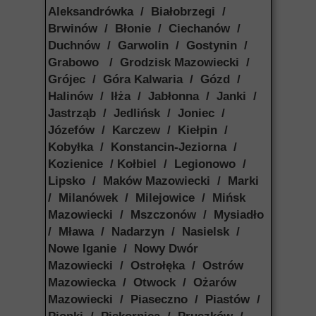
Aleksandrówka / Białobrzegi /
Brwinów / Błonie / Ciechanów /
Duchnów / Garwolin / Gostynin /
Grabowo / Grodzisk Mazowiecki /
Grójec / Góra Kalwaria / Gózd /
Halinów / Iłża / Jabłonna / Janki /
Jastrząb / Jedlińsk / Joniec /
Józefów / Karczew / Kiełpin /
Kobyłka / Konstancin-Jeziorna /
Kozienice / Kołbiel / Legionowo /
Lipsko / Maków Mazowiecki / Marki
/ Milanówek / Milejowice / Mińsk
Mazowiecki / Mszczonów / Mysiadło
/ Mława / Nadarzyn / Nasielsk /
Nowe Iganie / Nowy Dwór
Mazowiecki / Ostrołęka / Ostrów
Mazowiecka / Otwock / Ożarów
Mazowiecki / Piaseczno / Piastów /