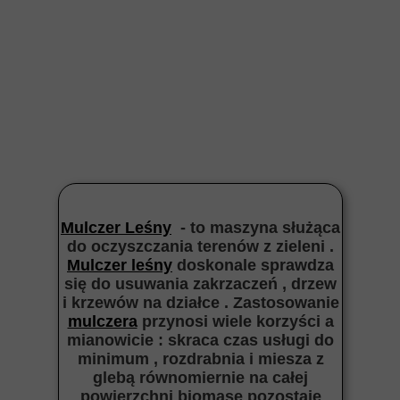
Mulczer Leśny
- to maszyna służąca
do oczyszczania terenów z zieleni .
Mulczer leśny
doskonale sprawdza
się do usuwania zakrzaczeń , drzew
i krzewów na działce . Zastosowanie
mulczera
przynosi wiele korzyści a
mianowicie : skraca czas usługi do
minimum , rozdrabnia i miesza z
glebą równomiernie na całej
powierzchni biomasę pozostaje