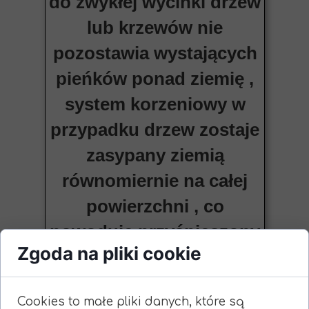
do zwykłej wycinki drzew
lub krzewów nie
pozostawia wystających
pieńków ponad ziemię ,
system korzeniowy w
przypadku drzew zostaje
zasypany ziemią
równomiernie na całej
powierzchni , co
powoduje przyśpieszony
Zgoda na pliki cookie
proces gnilny i pieńki
drzew rozkładają się
Cookies to małe pliki danych, które są
samoczynnie . W