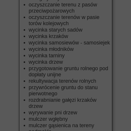
oczyszczanie terenu z pasów
przeciwpożarowych
oczyszczanie terenów w pasie
torów kolejowych
wycinka starych sadów
wycinka krzaków
wycinka samosiewów - samosiejek
wycinka młodników
wycinka tarniny
wycinka drzew
przygotowanie gruntu rolnego pod
dopłaty unijne
rekultywacja terenów rolnych
przywrócenie gruntu do stanu
pierwotnego
rozdrabnianie gałęzi krzaków
drzew
wyrywanie pni drzew
mulczer wgłębny
mulczer gąsienica na tereny