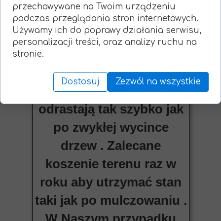
przechowywane na Twoim urządzeniu
przypadku zakrzaczeń i
podczas przeglądania stron internetowych.
Używamy ich do poprawy działania serwisu,
małych samosiewów nie
personalizacji treści, oraz analizy ruchu na
martwimy się o pieńki w
stronie.
ziemi ponieważ zostają
Dostosuj
Zezwól na wszystkie
zmieszane z glebą i nie
odrastają tak szybko jak
po zwykłej wycince
drzew . Zalecane
koszenie terenu raz w
roku aby utrzymać stan
taki jak po mulczowaniu .
W Naszym przypadku