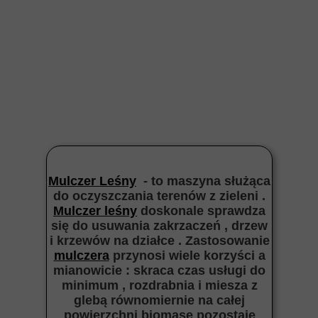
Mulczer Leśny
- to maszyna służąca
do oczyszczania terenów z zieleni .
Mulczer leśny
doskonale sprawdza
się do usuwania zakrzaczeń , drzew
i krzewów na działce . Zastosowanie
mulczera
przynosi wiele korzyści a
mianowicie : skraca czas usługi do
minimum , rozdrabnia i miesza z
glebą równomiernie na całej
powierzchni biomasę pozostaje