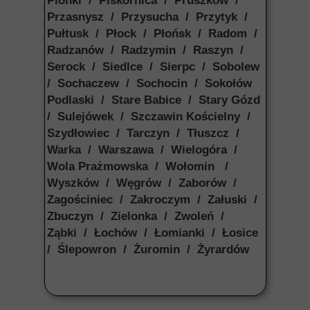
Pionki / Piskornica / Pruszków /
Przasnysz / Przysucha / Przytyk /
Pułtusk / Płock / Płońsk / Radom /
Radzanów / Radzymin / Raszyn /
Serock / Siedlce / Sierpc / Sobolew
/ Sochaczew / Sochocin / Sokołów
Podlaski / Stare Babice / Stary Gózd
/ Sulejówek / Szczawin Kościelny /
Szydłowiec / Tarczyn / Tłuszcz /
Warka / Warszawa / Wielogóra /
Wola Prażmowska / Wołomin /
Wyszków / Węgrów / Zaborów /
Zagościniec / Zakroczym / Załuski /
Zbuczyn / Zielonka / Zwoleń /
Ząbki / Łochów / Łomianki / Łosice
/ Ślepowron / Żuromin / Żyrardów