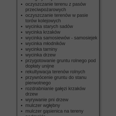
oczyszczanie terenu z pasów
przeciwpożarowych
oczyszczanie terenów w pasie
torów kolejowych
wycinka starych sadów
wycinka krzaków
wycinka samosiewów - samosiejek
wycinka młodników
wycinka tarniny
wycinka drzew
przygotowanie gruntu rolnego pod
dopłaty unijne
rekultywacja terenów rolnych
przywrócenie gruntu do stanu
pierwotnego
rozdrabnianie gałęzi krzaków
drzew
wyrywanie pni drzew
mulczer wgłębny
mulczer gąsienica na tereny