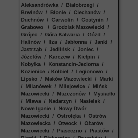
Aleksandrówka / Białobrzegi /
Brwinów / Błonie / Ciechanów /
Duchnów / Garwolin / Gostynin /
Grabowo / Grodzisk Mazowiecki /
Grójec / Góra Kalwaria / Gózd /
Halinów / Iłża / Jabłonna / Janki /
Jastrząb / Jedlińsk / Joniec /
Józefów / Karczew / Kiełpin /
Kobyłka / Konstancin-Jeziorna /
Kozienice / Kołbiel / Legionowo /
Lipsko / Maków Mazowiecki / Marki
/ Milanówek / Milejowice / Mińsk
Mazowiecki / Mszczonów / Mysiadło
/ Mława / Nadarzyn / Nasielsk /
Nowe Iganie / Nowy Dwór
Mazowiecki / Ostrołęka / Ostrów
Mazowiecka / Otwock / Ożarów
Mazowiecki / Piaseczno / Piastów /