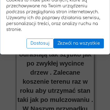
Cookies to małe pliki danych, które są
przechowywane na Twoim urządzeniu
przypadku zakrzaczeń i
podczas przeglądania stron internetowych.
małych samosiewów nie
Używamy ich do poprawy działania serwisu,
personalizacji treści, oraz analizy ruchu na
martwimy się o pieńki w
stronie.
ziemi ponieważ zostają
Dostosuj
Zezwól na wszystkie
zmieszane z glebą i nie
odrastają tak szybko jak
po zwykłej wycince
drzew . Zalecane
koszenie terenu raz w
roku aby utrzymać stan
taki jak po mulczowaniu .
W Naszym przypadku