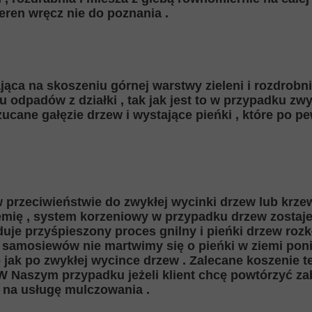
eren wręcz nie do poznania .
jąca na skoszeniu górnej warstwy zieleni i rozdrobni
odpadów z działki , tak jak jest to w przypadku zwy
ucane gałęzie drzew i wystające pieńki , które po 
w przeciwieństwie do zwykłej wycinki drzew lub krz
mię , system korzeniowy w przypadku drzew zostaj
duje przyśpieszony proces gnilny i pieńki drzew roz
 samosiewów nie martwimy się o pieńki w ziemi pon
ko jak po zwykłej wycince drzew . Zalecane koszenie 
 W Naszym przypadku jeżeli klient chcę powtórzyć z
 na usługę mulczowania .