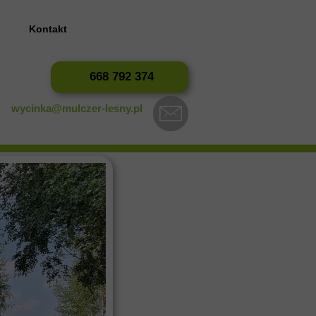
?
Kontakt
668 792 374
wycinka@mulczer-lesny.pl