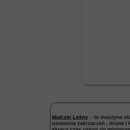
Mulczer Leśny
- to maszyna słu
usuwania zakrzaczeń , drzew i
skraca czas usługi do minimum 