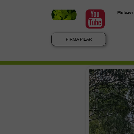
Mulczer
Mulczer
Mulczow
FIRMA PILAR
Mulczer
Wycinka
Mulczer
Wycinka
Wycinka
Koszenie
Karczow