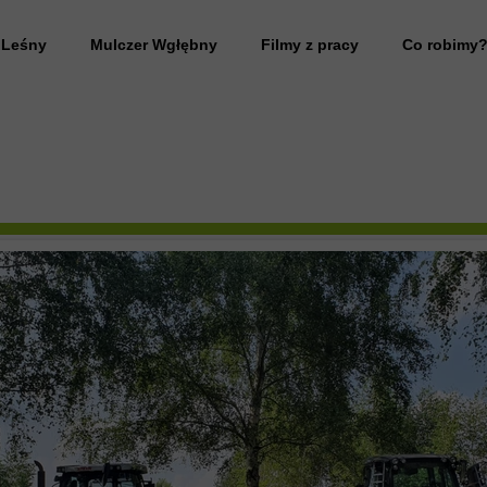
 Leśny
Mulczer Wgłębny
Filmy z pracy
Co robimy
 Leśny wynajem
Przywrócenie gruntu do stanu pierwotnego
anie działki
Rekultywacja terenu
 Leśny Mazowieckie
Frezowanie pni drzew
 drzew
Likwidacja plantacji
 leśny usługi
 samosiejek
 drzew na działce
 zarośli
anie działki pod budowę domu