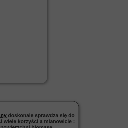
śny
doskonale sprawdza się do
 wiele korzyści a mianowicie :
j powierzchni biomasę