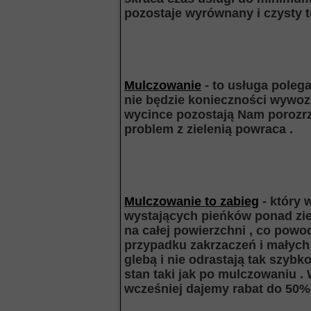
pozostaje wyrównany i czysty t
Mulczowanie
- to usługa polega
nie będzie konieczności wywozu 
wycince pozostają Nam porozrz
problem z zielenią powraca .
Mulczowanie to zabieg
- który 
wystających pieńków ponad zie
na całej powierzchni , co powo
przypadku zakrzaczeń i małych
glebą i nie odrastają tak szyb
stan taki jak po mulczowaniu .
wcześniej dajemy rabat do 50%