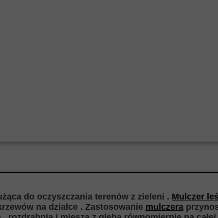
żąca do oczyszczania terenów z zieleni .
Mulczer le
 krzewów na działce . Zastosowanie
mulczera
przynosi
, rozdrabnia i miesza z glebą równomiernie na całe