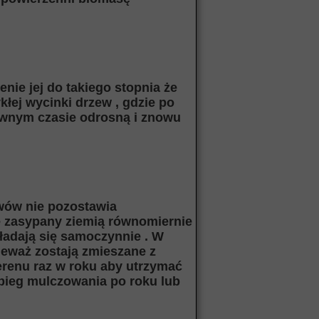
enie jej do takiego stopnia że
kłej wycinki drzew , gdzie po
pewnym czasie odrosną i znowu
ewów nie pozostawia
e zasypany ziemią równomiernie
kładają się samoczynnie . W
ieważ zostają zmieszane z
terenu raz w roku aby utrzymać
abieg mulczowania po roku lub