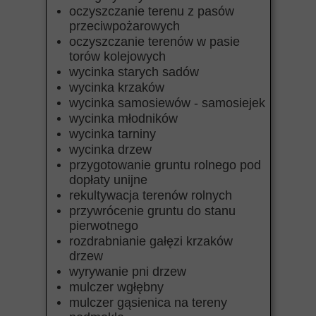
oczyszczanie terenu z pasów
przeciwpożarowych
oczyszczanie terenów w pasie
torów kolejowych
wycinka starych sadów
wycinka krzaków
wycinka samosiewów - samosiejek
wycinka młodników
wycinka tarniny
wycinka drzew
przygotowanie gruntu rolnego pod
dopłaty unijne
rekultywacja terenów rolnych
przywrócenie gruntu do stanu
pierwotnego
rozdrabnianie gałęzi krzaków
drzew
wyrywanie pni drzew
mulczer wgłębny
mulczer gąsienica na tereny