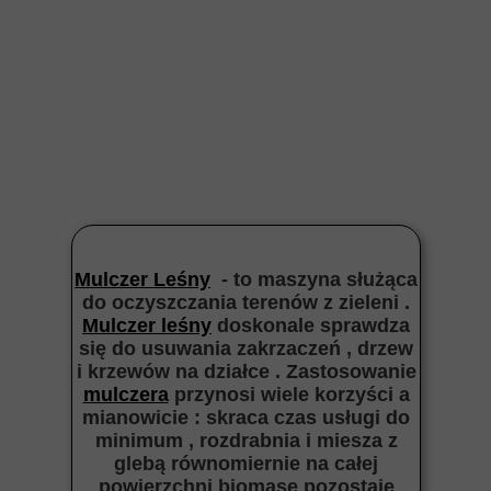
Mulczer Leśny
- to maszyna służąca
do oczyszczania terenów z zieleni .
Mulczer leśny
doskonale sprawdza
się do usuwania zakrzaczeń , drzew
i krzewów na działce . Zastosowanie
mulczera
przynosi wiele korzyści a
mianowicie : skraca czas usługi do
minimum , rozdrabnia i miesza z
glebą równomiernie na całej
powierzchni biomasę pozostaje