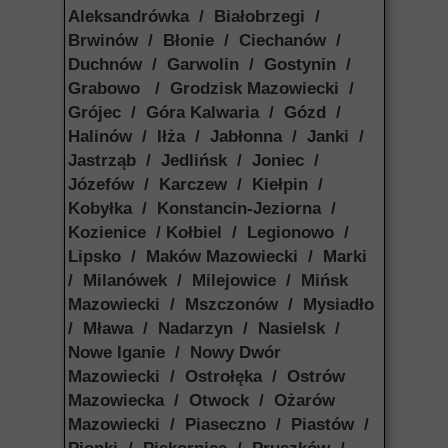
Aleksandrówka / Białobrzegi /
Brwinów / Błonie / Ciechanów /
Duchnów / Garwolin / Gostynin /
Grabowo / Grodzisk Mazowiecki /
Grójec / Góra Kalwaria / Gózd /
Halinów / Iłża / Jabłonna / Janki /
Jastrząb / Jedlińsk / Joniec /
Józefów / Karczew / Kiełpin /
Kobyłka / Konstancin-Jeziorna /
Kozienice / Kołbiel / Legionowo /
Lipsko / Maków Mazowiecki / Marki
/ Milanówek / Milejowice / Mińsk
Mazowiecki / Mszczonów / Mysiadło
/ Mława / Nadarzyn / Nasielsk /
Nowe Iganie / Nowy Dwór
Mazowiecki / Ostrołęka / Ostrów
Mazowiecka / Otwock / Ożarów
Mazowiecki / Piaseczno / Piastów /