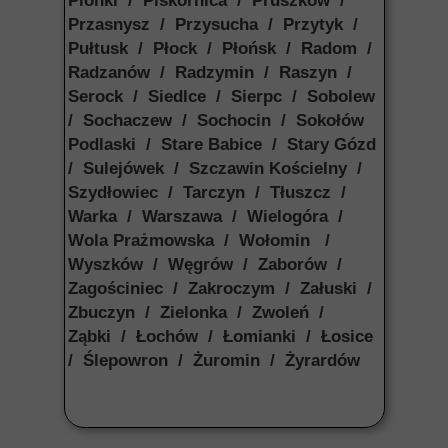
Pionki / Piskornica / Pruszków /
Przasnysz / Przysucha / Przytyk /
Pułtusk / Płock / Płońsk / Radom /
Radzanów / Radzymin / Raszyn /
Serock / Siedlce / Sierpc / Sobolew
/ Sochaczew / Sochocin / Sokołów
Podlaski / Stare Babice / Stary Gózd
/ Sulejówek / Szczawin Kościelny /
Szydłowiec / Tarczyn / Tłuszcz /
Warka / Warszawa / Wielogóra /
Wola Prażmowska / Wołomin /
Wyszków / Węgrów / Zaborów /
Zagościniec / Zakroczym / Załuski /
Zbuczyn / Zielonka / Zwoleń /
Ząbki / Łochów / Łomianki / Łosice
/ Ślepowron / Żuromin / Żyrardów