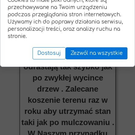
Cookies to małe pliki danych, które są
przechowywane na Twoim urządzeniu
przypadku zakrzaczeń i
podczas przeglądania stron internetowych.
małych samosiewów nie
Używamy ich do poprawy działania serwisu,
personalizacji treści, oraz analizy ruchu na
martwimy się o pieńki w
stronie.
ziemi ponieważ zostają
Dostosuj
Zezwól na wszystkie
zmieszane z glebą i nie
odrastają tak szybko jak
po zwykłej wycince
drzew . Zalecane
koszenie terenu raz w
roku aby utrzymać stan
taki jak po mulczowaniu .
W Naszym przypadku