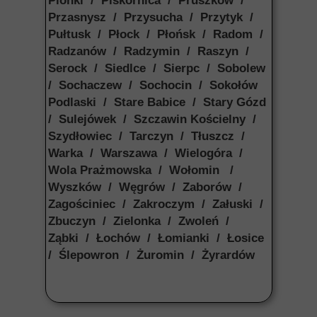
Pionki / Piskornica / Pruszków /
Przasnysz / Przysucha / Przytyk /
Pułtusk / Płock / Płońsk / Radom /
Radzanów / Radzymin / Raszyn /
Serock / Siedlce / Sierpc / Sobolew
/ Sochaczew / Sochocin / Sokołów
Podlaski / Stare Babice / Stary Gózd
/ Sulejówek / Szczawin Kościelny /
Szydłowiec / Tarczyn / Tłuszcz /
Warka / Warszawa / Wielogóra /
Wola Prażmowska / Wołomin /
Wyszków / Węgrów / Zaborów /
Zagościniec / Zakroczym / Załuski /
Zbuczyn / Zielonka / Zwoleń /
Ząbki / Łochów / Łomianki / Łosice
/ Ślepowron / Żuromin / Żyrardów