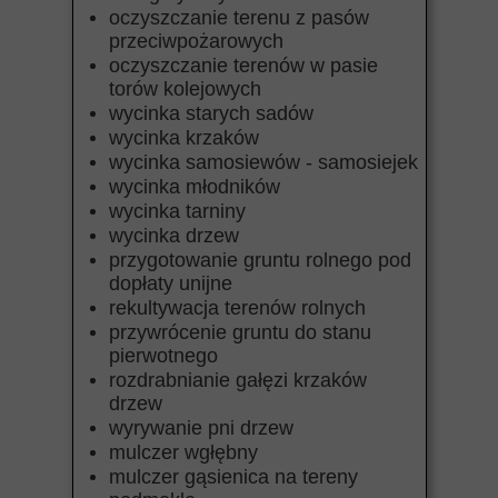
oczyszczanie terenu z pasów
przeciwpożarowych
oczyszczanie terenów w pasie
torów kolejowych
wycinka starych sadów
wycinka krzaków
wycinka samosiewów - samosiejek
wycinka młodników
wycinka tarniny
wycinka drzew
przygotowanie gruntu rolnego pod
dopłaty unijne
rekultywacja terenów rolnych
przywrócenie gruntu do stanu
pierwotnego
rozdrabnianie gałęzi krzaków
drzew
wyrywanie pni drzew
mulczer wgłębny
mulczer gąsienica na tereny