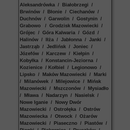
Aleksandrówka / Białobrzegi /
Brwinów / Błonie / Ciechanów /
Duchnów / Garwolin / Gostynin /
Grabowo / Grodzisk Mazowiecki /
Grójec / Góra Kalwaria / Gózd /
Halinów / Iłża / Jabłonna / Janki /
Jastrząb / Jedlińsk / Joniec /
Józefów / Karczew / Kiełpin /
Kobyłka / Konstancin-Jeziorna /
Kozienice / Kołbiel / Legionowo /
Lipsko / Maków Mazowiecki / Marki
/ Milanówek / Milejowice / Mińsk
Mazowiecki / Mszczonów / Mysiadło
/ Mława / Nadarzyn / Nasielsk /
Nowe Iganie / Nowy Dwór
Mazowiecki / Ostrołęka / Ostrów
Mazowiecka / Otwock / Ożarów
Mazowiecki / Piaseczno / Piastów /