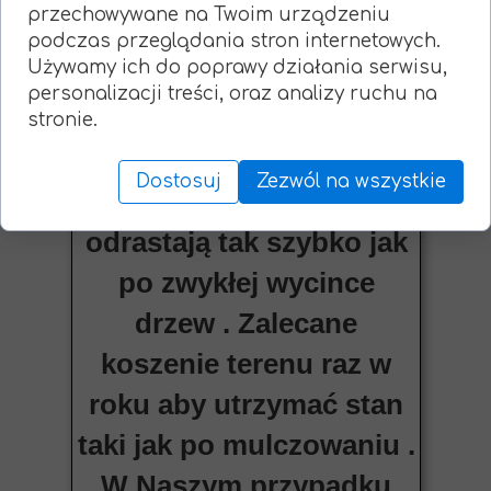
przechowywane na Twoim urządzeniu
przypadku zakrzaczeń i
podczas przeglądania stron internetowych.
Używamy ich do poprawy działania serwisu,
małych samosiewów nie
personalizacji treści, oraz analizy ruchu na
martwimy się o pieńki w
stronie.
ziemi ponieważ zostają
Dostosuj
Zezwól na wszystkie
zmieszane z glebą i nie
odrastają tak szybko jak
po zwykłej wycince
drzew . Zalecane
koszenie terenu raz w
roku aby utrzymać stan
taki jak po mulczowaniu .
W Naszym przypadku