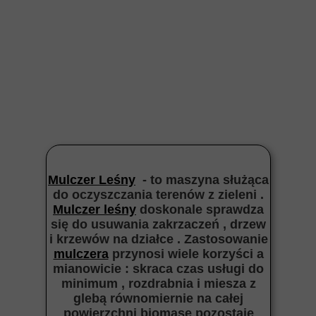
Mulczer Leśny
- to maszyna służąca
do oczyszczania terenów z zieleni .
Mulczer leśny
doskonale sprawdza
się do usuwania zakrzaczeń , drzew
i krzewów na działce . Zastosowanie
mulczera
przynosi wiele korzyści a
mianowicie : skraca czas usługi do
minimum , rozdrabnia i miesza z
glebą równomiernie na całej
powierzchni biomasę pozostaje