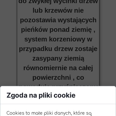
do zwykłej wycinki drzew
lub krzewów nie
pozostawia wystających
pieńków ponad ziemię ,
system korzeniowy w
przypadku drzew zostaje
zasypany ziemią
równomiernie na całej
powierzchni , co
powoduje przyśpieszony
Zgoda na pliki cookie
proces gnilny i pieńki
drzew rozkładają się
Cookies to małe pliki danych, które są
samoczynnie . W