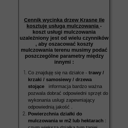
Cennik wycinka drzew Krasne Ile
kosztuje usługa mulczowania
-
koszt usługi mulczowania
uzależniony jest od wielu czynników
, aby oszacować koszty
mulczowania terenu musimy podać
poszczególne parametry między
innymi :
Co znajduję się na działce -
trawy /
krzaki / samosiewy / drzewa
stojące
informacja bardzo ważna
pozwala dobrać odpowiedni sprzęt do
wykonania usługi zapewniający
odpowiednią jakość .
Powierzchnia działki do
mulczowania w m2 lub hektarach
:
czym większa działka tym taniej