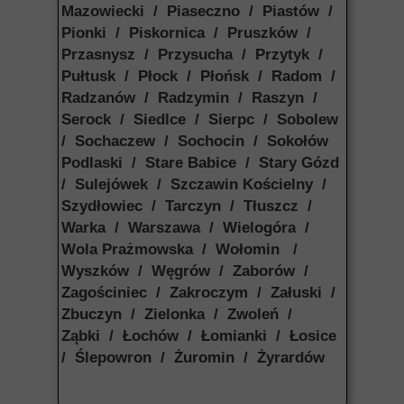
Mazowiecki / Piaseczno / Piastów /
Pionki / Piskornica / Pruszków /
Przasnysz / Przysucha / Przytyk /
Pułtusk / Płock / Płońsk / Radom /
Radzanów / Radzymin / Raszyn /
Serock / Siedlce / Sierpc / Sobolew
/ Sochaczew / Sochocin / Sokołów
Podlaski / Stare Babice / Stary Gózd
/ Sulejówek / Szczawin Kościelny /
Szydłowiec / Tarczyn / Tłuszcz /
Warka / Warszawa / Wielogóra /
Wola Prażmowska / Wołomin /
Wyszków / Węgrów / Zaborów /
Zagościniec / Zakroczym / Załuski /
Zbuczyn / Zielonka / Zwoleń /
Ząbki / Łochów / Łomianki / Łosice
/ Ślepowron / Żuromin / Żyrardów