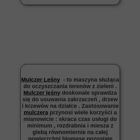
Mulczer Leśny
- to maszyna służąca
do oczyszczania terenów z zieleni .
Mulczer leśny
doskonale sprawdza
się do usuwania zakrzaczeń , drzew
i krzewów na działce . Zastosowanie
mulczera
przynosi wiele korzyści a
mianowicie : skraca czas usługi do
minimum , rozdrabnia i miesza z
glebą równomiernie na całej
powierzchni biomasę pozostaje