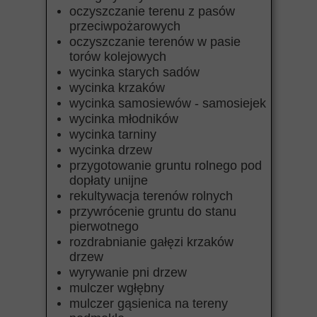
oczyszczanie terenu z pasów
przeciwpożarowych
oczyszczanie terenów w pasie
torów kolejowych
wycinka starych sadów
wycinka krzaków
wycinka samosiewów - samosiejek
wycinka młodników
wycinka tarniny
wycinka drzew
przygotowanie gruntu rolnego pod
dopłaty unijne
rekultywacja terenów rolnych
przywrócenie gruntu do stanu
pierwotnego
rozdrabnianie gałęzi krzaków
drzew
wyrywanie pni drzew
mulczer wgłębny
mulczer gąsienica na tereny