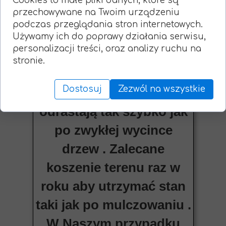
Cookies to małe pliki danych, które są
przechowywane na Twoim urządzeniu
przypadku zakrzaczeń i
podczas przeglądania stron internetowych.
małych samosiewów nie
Używamy ich do poprawy działania serwisu,
personalizacji treści, oraz analizy ruchu na
martwimy się o pieńki w
stronie.
ziemi ponieważ zostają
Dostosuj
Zezwól na wszystkie
zmieszane z glebą i nie
odrastają tak szybko jak
po zwykłej wycince
drzew . Zalecane
koszenie terenu raz w
roku aby utrzymać stan
taki jak po mulczowaniu .
W Naszym przypadku