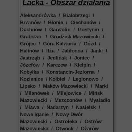
Lacka - Obszar działania
Aleksandrówka / Białobrzegi /
Brwinów / Błonie / Ciechanów /
Duchnów / Garwolin / Gostynin /
Grabowo / Grodzisk Mazowiecki /
Grójec / Góra Kalwaria / Gózd /
Halinów / Iłża / Jabłonna / Janki /
Jastrząb / Jedlińsk / Joniec /
Józefów / Karczew / Kiełpin /
Kobyłka / Konstancin-Jeziorna /
Kozienice / Kołbiel / Legionowo /
Lipsko / Maków Mazowiecki / Marki
/ Milanówek / Milejowice / Mińsk
Mazowiecki / Mszczonów / Mysiadło
/ Mława / Nadarzyn / Nasielsk /
Nowe Iganie / Nowy Dwór
Mazowiecki / Ostrołęka / Ostrów
Mazowiecka / Otwock / Ożarów