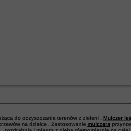
żąca do oczyszczania terenów z zieleni .
Mulczer le
 krzewów na działce . Zastosowanie
mulczera
przynosi
, rozdrabnia i miesza z glebą równomiernie na całe