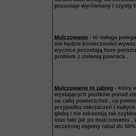
pozostaje wyrównany i czysty t
Mulczowanie
- to usługa polega
nie będzie konieczności wywozu 
wycince pozostają Nam porozrz
problem z zielenią powraca .
Mulczowanie to zabieg
- który 
wystających pieńków ponad zie
na całej powierzchni , co powo
przypadku zakrzaczeń i małych
glebą i nie odrastają tak szyb
stan taki jak po mulczowaniu .
wcześniej dajemy rabat do 50%