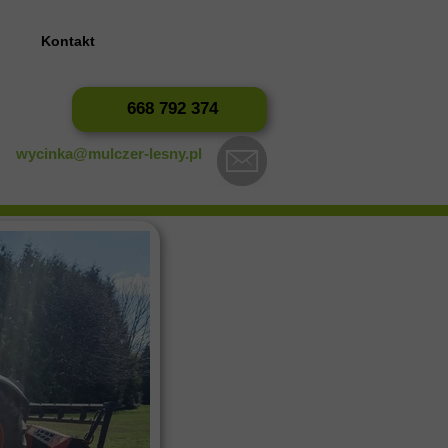
?
Kontakt
668 792 374
wycinka@mulczer-lesny.pl