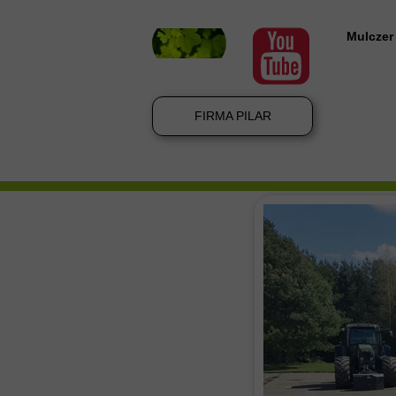
Mulczer
Mulczer
Mulczow
FIRMA PILAR
Mulczer
Wycinka
Mulczer
Wycinka
Wycinka
Koszenie
Karczow