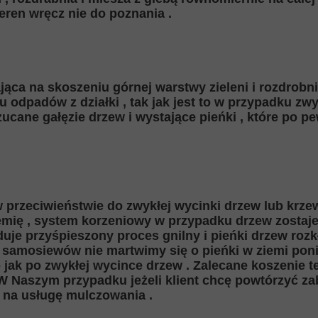
eren wręcz nie do poznania .
jąca na skoszeniu górnej warstwy zieleni i rozdrobni
odpadów z działki , tak jak jest to w przypadku zwy
ucane gałęzie drzew i wystające pieńki , które po 
w przeciwieństwie do zwykłej wycinki drzew lub krz
mię , system korzeniowy w przypadku drzew zostaj
duje przyśpieszony proces gnilny i pieńki drzew roz
 samosiewów nie martwimy się o pieńki w ziemi pon
ko jak po zwykłej wycince drzew . Zalecane koszenie 
 W Naszym przypadku jeżeli klient chcę powtórzyć z
 na usługę mulczowania .