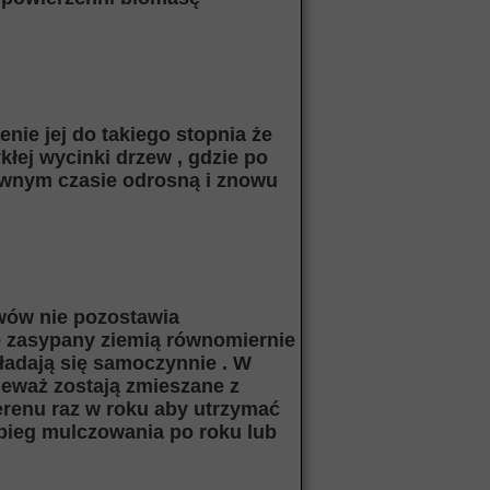
enie jej do takiego stopnia że
kłej wycinki drzew , gdzie po
pewnym czasie odrosną i znowu
ewów nie pozostawia
e zasypany ziemią równomiernie
kładają się samoczynnie . W
ieważ zostają zmieszane z
terenu raz w roku aby utrzymać
abieg mulczowania po roku lub