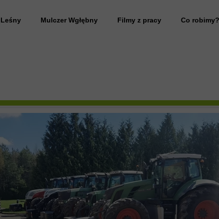
 Leśny
Mulczer Wgłębny
Filmy z pracy
Co robimy
 Leśny wynajem
Przywrócenie gruntu do stanu pierwotnego
anie działki
Rekultywacja terenu
 Leśny Mazowieckie
Frezowanie pni drzew
 drzew
Likwidacja plantacji
 leśny usługi
 samosiejek
 drzew na działce
 zarośli
anie działki pod budowę domu