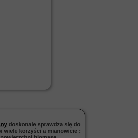
śny
doskonale sprawdza się do
 wiele korzyści a mianowicie :
j powierzchni biomasę