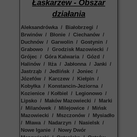
Łaskarzew - Obszar
działania
Aleksandrówka / Białobrzegi /
Brwinów / Błonie / Ciechanów /
Duchnów / Garwolin / Gostynin /
Grabowo / Grodzisk Mazowiecki /
Grójec / Góra Kalwaria / Gózd /
Halinów / Iłża / Jabłonna / Janki /
Jastrząb / Jedlińsk / Joniec /
Józefów / Karczew / Kiełpin /
Kobyłka / Konstancin-Jeziorna /
Kozienice / Kołbiel / Legionowo /
Lipsko / Maków Mazowiecki / Marki
/ Milanówek / Milejowice / Mińsk
Mazowiecki / Mszczonów / Mysiadło
/ Mława / Nadarzyn / Nasielsk /
Nowe Iganie / Nowy Dwór