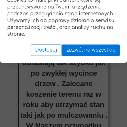
Cookies to małe pliki danych, które są
przechowywane na Twoim urządzeniu
przypadku zakrzaczeń i
podczas przeglądania stron internetowych.
małych samosiewów nie
Używamy ich do poprawy działania serwisu,
personalizacji treści, oraz analizy ruchu na
martwimy się o pieńki w
stronie.
ziemi ponieważ zostają
Dostosuj
Zezwól na wszystkie
zmieszane z glebą i nie
odrastają tak szybko jak
po zwykłej wycince
drzew . Zalecane
koszenie terenu raz w
roku aby utrzymać stan
taki jak po mulczowaniu .
W Naszym przypadku