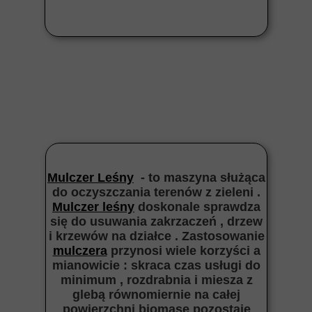
Mulczer Leśny
- to maszyna służąca
do oczyszczania terenów z zieleni .
Mulczer leśny
doskonale sprawdza
się do usuwania zakrzaczeń , drzew
i krzewów na działce . Zastosowanie
mulczera
przynosi wiele korzyści a
mianowicie : skraca czas usługi do
minimum , rozdrabnia i miesza z
glebą równomiernie na całej
powierzchni biomasę pozostaje