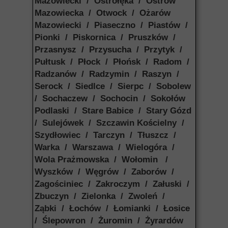
Mazowiecki / Ostrołęka / Ostrów
Mazowiecka / Otwock / Ożarów
Mazowiecki / Piaseczno / Piastów /
Pionki / Piskornica / Pruszków /
Przasnysz / Przysucha / Przytyk /
Pułtusk / Płock / Płońsk / Radom /
Radzanów / Radzymin / Raszyn /
Serock / Siedlce / Sierpc / Sobolew
/ Sochaczew / Sochocin / Sokołów
Podlaski / Stare Babice / Stary Gózd
/ Sulejówek / Szczawin Kościelny /
Szydłowiec / Tarczyn / Tłuszcz /
Warka / Warszawa / Wielogóra /
Wola Prażmowska / Wołomin /
Wyszków / Węgrów / Zaborów /
Zagościniec / Zakroczym / Załuski /
Zbuczyn / Zielonka / Zwoleń /
Ząbki / Łochów / Łomianki / Łosice
/ Ślepowron / Żuromin / Żyrardów