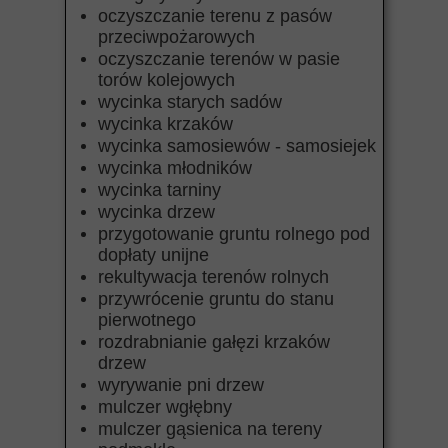
oczyszczanie terenu z pasów
przeciwpożarowych
oczyszczanie terenów w pasie
torów kolejowych
wycinka starych sadów
wycinka krzaków
wycinka samosiewów - samosiejek
wycinka młodników
wycinka tarniny
wycinka drzew
przygotowanie gruntu rolnego pod
dopłaty unijne
rekultywacja terenów rolnych
przywrócenie gruntu do stanu
pierwotnego
rozdrabnianie gałęzi krzaków
drzew
wyrywanie pni drzew
mulczer wgłębny
mulczer gąsienica na tereny