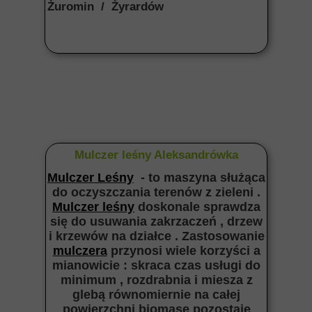
Żuromin / Żyrardów
Mulczer leśny Aleksandrówka
Mulczer Leśny
- to maszyna służąca
do oczyszczania terenów z zieleni .
Mulczer leśny
doskonale sprawdza
się do usuwania zakrzaczeń , drzew
i krzewów na działce . Zastosowanie
mulczera
przynosi wiele korzyści a
mianowicie : skraca czas usługi do
minimum , rozdrabnia i miesza z
glebą równomiernie na całej
powierzchni biomasę pozostaje