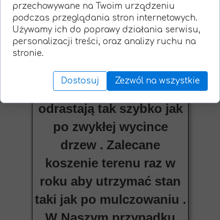
przechowywane na Twoim urządzeniu
przypadku zakrzaczeń i
podczas przeglądania stron internetowych.
Używamy ich do poprawy działania serwisu,
małych samosiewów nie
personalizacji treści, oraz analizy ruchu na
martwimy się o pieńki w
stronie.
ziemi ponieważ zostają
Dostosuj
Zezwól na wszystkie
zmieszane z glebą i nie
odrastają tak szybko jak
po zwykłej wycince
drzew . Zalecane
koszenie terenu raz w
roku aby utrzymać stan
taki jak po mulczowaniu .
W Naszym przypadku