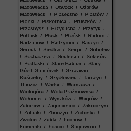
Mazowiecki / Ostrołęka / Ostrów /
Mazowiecka / Otwock / Ożarów
Mazowiecki / Piaseczno / Piastów /
Pionki / Piskornica / Pruszków /
Przasnysz / Przysucha / Przytyk /
Pułtusk / Płock / Płońsk / Radom /
Radzanów / Radzymin / Raszyn /
Serock / Siedlce / Sierpc / Sobolew
/ Sochaczew / Sochocin / Sokołów
/ Podlaski / Stare Babice / Stary
Gózd Sulejówek / Szczawin
Kościelny / Szydłowiec / Tarczyn /
Tłuszcz / Warka / Warszawa /
Wielogóra / Wola Prażmowska /
Wołomin / Wyszków / Węgrów /
Zaborów / Zagościniec / Zakroczym
/ Załuski / Zbuczyn / Zielonka /
Zwoleń / Ząbki / Łochów /
Łomianki / Łosice / Ślepowron /