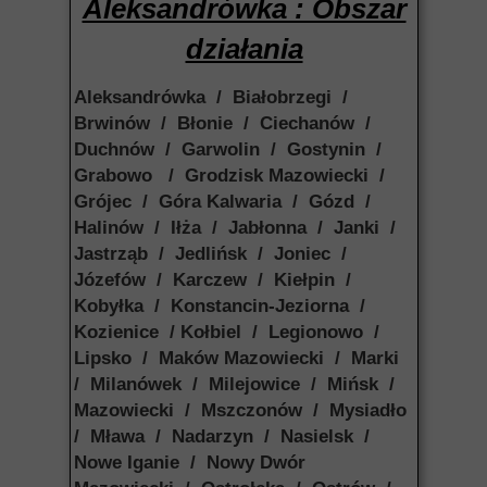
Aleksandrówka : Obszar
działania
Aleksandrówka / Białobrzegi /
Brwinów / Błonie / Ciechanów /
Duchnów / Garwolin / Gostynin /
Grabowo / Grodzisk Mazowiecki /
Grójec / Góra Kalwaria / Gózd /
Halinów / Iłża / Jabłonna / Janki /
Jastrząb / Jedlińsk / Joniec /
Józefów / Karczew / Kiełpin /
Kobyłka / Konstancin-Jeziorna /
Kozienice / Kołbiel / Legionowo /
Lipsko / Maków Mazowiecki / Marki
/ Milanówek / Milejowice / Mińsk /
Mazowiecki / Mszczonów / Mysiadło
/ Mława / Nadarzyn / Nasielsk /
Nowe Iganie / Nowy Dwór