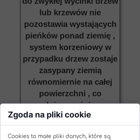
do zwykłej wycinki drzew
lub krzewów nie
pozostawia wystających
pieńków ponad ziemię ,
system korzeniowy w
przypadku drzew zostaje
zasypany ziemią
równomiernie na całej
powierzchni , co
powoduje przyśpieszony
Zgoda na pliki cookie
proces gnilny i pieńki
drzew rozkładają się
Cookies to małe pliki danych, które są
samoczynnie . W